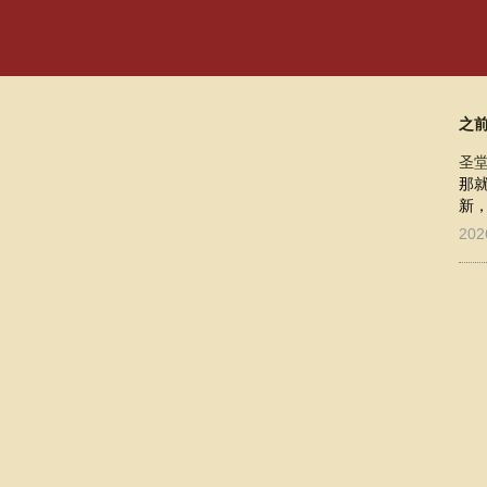
之
圣
那
新，
202