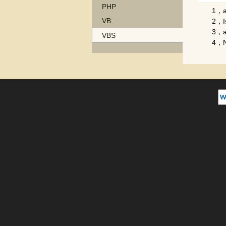
PHP
1，a=E
VB
2，IsEm
3，a=
VBS
4，Nu