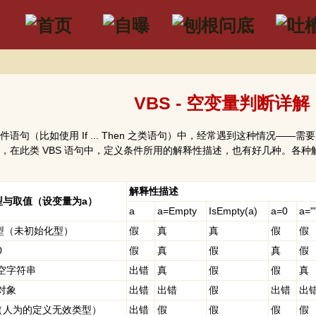
VBS - 空变量判断详解
句（比如使用 If ... Then 之类语句）中，经常遇到这种情况——需
，在此类 VBS 语句中，定义条件所用的解释性描述，也有好几种。各
解释性描述
型与取值（设变量为a）
a
a=Empty
IsEmpty(a)
a=0
a="
y 型（未初始化型）
假
真
真
假
假
0
假
真
假
真
假
空字符串
出错
真
假
假
真
对象
出错
出错
假
出错
出
 型（人为的定义无效类型）
出错
假
假
假
假