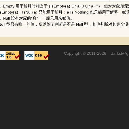
mpty 用于解释时相当于 (IsEmpty(a) Or a=0 Or a="")，但对对象
pty(a)、IsNull(a) 只能用于解释；a Is Nothing 也只能用于解释，赋值的
Null 没有对应的“真”，一般只用来赋值。
ll 型只有唯一的值，所以除了判断是不是 Null 型，其他判断对其完全
Copyright © 2011-2026 darkst@g