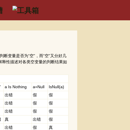
要判断变量是否为“空”，而“空”又分好几
种解释性描述对各类空变量的判断结果如
"
a Is Nothing
a=Null
IsNull(a)
出错
假
假
出错
假
假
出错
假
假
错
真
出错
假
出错
假
真